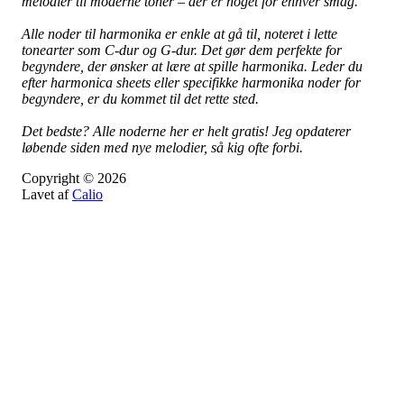
melodier til moderne toner – der er noget for enhver smag.
Alle noder til harmonika er enkle at gå til, noteret i lette
tonearter som C-dur og G-dur. Det gør dem perfekte for
begyndere, der ønsker at lære at spille harmonika. Leder du
efter harmonica sheets eller specifikke harmonika noder for
begyndere, er du kommet til det rette sted.
Det bedste? Alle noderne her er helt gratis! Jeg opdaterer
løbende siden med nye melodier, så kig ofte forbi.
Copyright © 2026
Lavet af
Calio