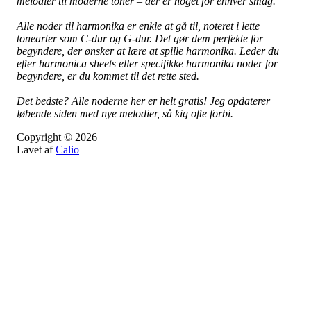
melodier til moderne toner – der er noget for enhver smag.
Alle noder til harmonika er enkle at gå til, noteret i lette
tonearter som C-dur og G-dur. Det gør dem perfekte for
begyndere, der ønsker at lære at spille harmonika. Leder du
efter harmonica sheets eller specifikke harmonika noder for
begyndere, er du kommet til det rette sted.
Det bedste? Alle noderne her er helt gratis! Jeg opdaterer
løbende siden med nye melodier, så kig ofte forbi.
Copyright © 2026
Lavet af
Calio