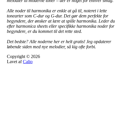
melodier til moderne toner – der er noget for enhver smag.
Alle noder til harmonika er enkle at gå til, noteret i lette
tonearter som C-dur og G-dur. Det gør dem perfekte for
begyndere, der ønsker at lære at spille harmonika. Leder du
efter harmonica sheets eller specifikke harmonika noder for
begyndere, er du kommet til det rette sted.
Det bedste? Alle noderne her er helt gratis! Jeg opdaterer
løbende siden med nye melodier, så kig ofte forbi.
Copyright © 2026
Lavet af
Calio