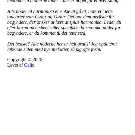
melodier til moderne toner – der er noget for enhver smag.
Alle noder til harmonika er enkle at gå til, noteret i lette
tonearter som C-dur og G-dur. Det gør dem perfekte for
begyndere, der ønsker at lære at spille harmonika. Leder du
efter harmonica sheets eller specifikke harmonika noder for
begyndere, er du kommet til det rette sted.
Det bedste? Alle noderne her er helt gratis! Jeg opdaterer
løbende siden med nye melodier, så kig ofte forbi.
Copyright © 2026
Lavet af
Calio