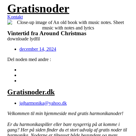
Gratisnoder
Videre
til
indhold
Kontakt
Vintertid fra Around Christmas
downloade lydfil
december 14, 2024
Del noden med andre :
Gratisnoder.dk
jajharmonika@yahoo.dk
Velkommen til min hjemmeside med gratis harmonikanoder!
Er du harmonikaspiller eller bare nysgerrig på at komme i
gang? Her på siden finder du et stort udvalg af gratis noder til
harmonika. Noderne er tilpasset både begyndere og mere