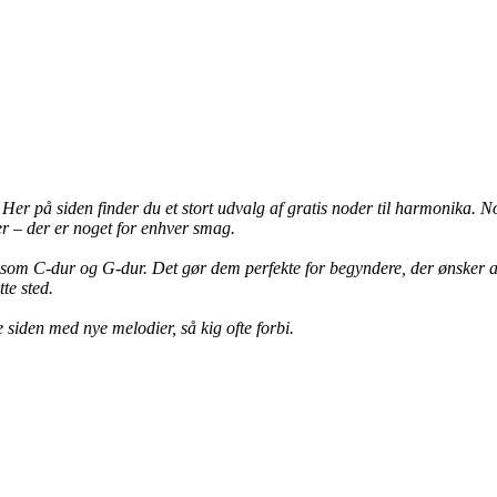
er på siden finder du et stort udvalg af gratis noder til harmonika. N
er – der er noget for enhver smag.
rter som C-dur og G-dur. Det gør dem perfekte for begyndere, der ønsker 
te sted.
 siden med nye melodier, så kig ofte forbi.